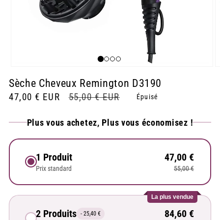
Ouvrir
O
le
le
Sèche Cheveux Remington D3190
média
m
1
2
Prix
47,00 € EUR
Prix
55,00 € EUR
Épuisé
dans
d
une
u
soldé
habituel
fenêtre
f
Plus vous achetez, Plus vous économisez !
modale
m
1 Produit
47,00 €
Prix standard
55,00 €
La plus vendue
2 Produits
84,60 €
- 25,40 €