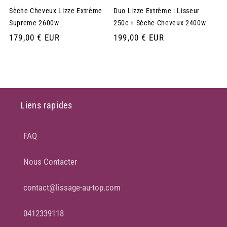
Sèche Cheveux Lizze Extrême
Duo Lizze Extrême : Lisseur
Supreme 2600w
250c + Sèche-Cheveux 2400w
Prix
179,00 € EUR
Prix
199,00 € EUR
habituel
habituel
Liens rapides
FAQ
Nous Contacter
contact@lissage-au-top.com
0412339118