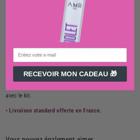
vous conseille des
Lissage Brésilien Sans Formol
pour un résultat
♥ Information sur le Lissage Brésilien Pérola
Stylishine Organic de Eternity Liss:
• Le
Lissage Brésilien sans formol
Pérola Stylishine
Organic
de
Eternity Liss
est vendu sous emballage
d'origine 2x1L.
RECEVOIR MON CADEAU 🎁
• Une notice d'utilisation et des gants seront fournie
avec le kit.
• Livraison standard offerte en France.
Vous pouvez également aimer