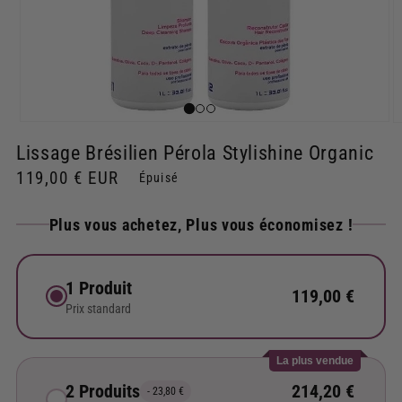
Ouvrir
O
le
le
Lissage Brésilien Pérola Stylishine Organic
média
m
1
2
Prix
119,00 € EUR
Épuisé
dans
d
une
u
habituel
fenêtre
f
Plus vous achetez, Plus vous économisez !
modale
m
1 Produit
119,00 €
Prix standard
La plus vendue
2 Produits
214,20 €
- 23,80 €