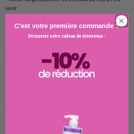
laver
• Style requis.
C'est votre première commande ?
Découvrez votre cadeau de bienvenue :
• Si vous préféré un autres lissage brésilien sans
formol la Boutique Lissage Au Top propose le
Unika
Agilise
• Vous trouverez également une gamme très large de
produits de lissage brésilien à acheter
sur notre
boutique, qui correspond à tout type de cheveux,
chaque lissage donne des bons résultats sur un type
de cheveux, crépus, bouclée.
• P
our un résultat lisse plat ou pour des cheveux fin
et/ou bouclée type européens ou maghrébins, on