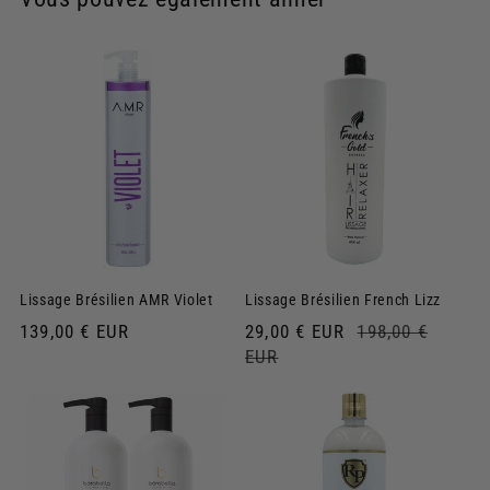
Lissage Brésilien AMR Violet
Lissage Brésilien French Lizz
Prix
139,00 € EUR
Prix
29,00 € EUR
Prix
198,00 €
habituel
soldé
EUR
habituel