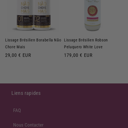
Lissage Brésilien Borabella Não
Lissage Brésilien Robson
Chore Mais
Peluquero White Love
Prix
29,00 € EUR
Prix
179,00 € EUR
habituel
habituel
Liens rapides
FAQ
Nous Contacter