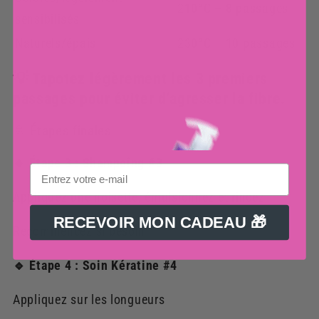
210°C – 8 passages
sensibilisés
Naturels/épais
230°C – 10 passages
💡 Tapotez légèrement les 3 premiers
passages pour éviter d’agresser la fibre.
🚿 Étapes finales
🔹 Étape 3 : Shampoing #3
Appliquez une noisette, émulsionnez et rincez
RECEVOIR MON CADEAU 🎁
Recommencez si besoin
🔹 Étape 4 : Soin Kératine #4
Appliquez sur les longueurs