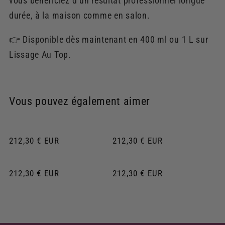
vous bénéficiez d’un résultat professionnel longue
durée, à la maison comme en salon.
👉 Disponible dès maintenant en 400 ml ou 1 L sur
Lissage Au Top.
Vous pouvez également aimer
Prix
212,30 € EUR
Prix
212,30 € EUR
habituel
habituel
Prix
212,30 € EUR
Prix
212,30 € EUR
habituel
habituel