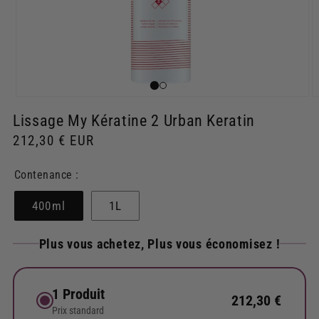
Ouvrir
O
le
le
Lissage My Kératine 2 Urban Keratin
média
m
1
2
Prix
212,30 € EUR
dans
d
une
u
habituel
fenêtre
f
Contenance :
modale
m
400ml
1L
Plus vous achetez, Plus vous économisez !
1 Produit
212,30 €
Prix standard