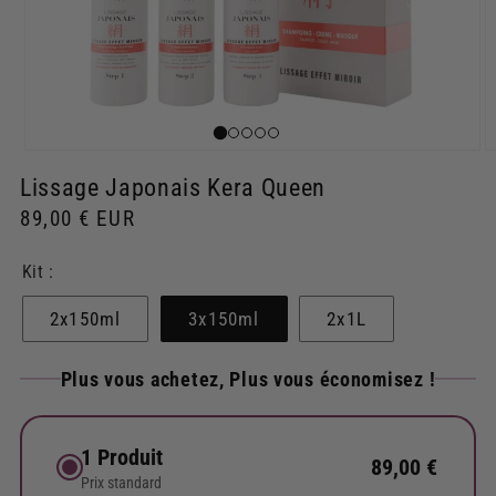
Ouvrir
O
le
le
Lissage Japonais Kera Queen
média
m
1
2
Prix
89,00 € EUR
dans
d
une
u
habituel
fenêtre
f
Kit :
modale
m
2x150ml
3x150ml
2x1L
Plus vous achetez, Plus vous économisez !
1 Produit
89,00 €
Prix standard