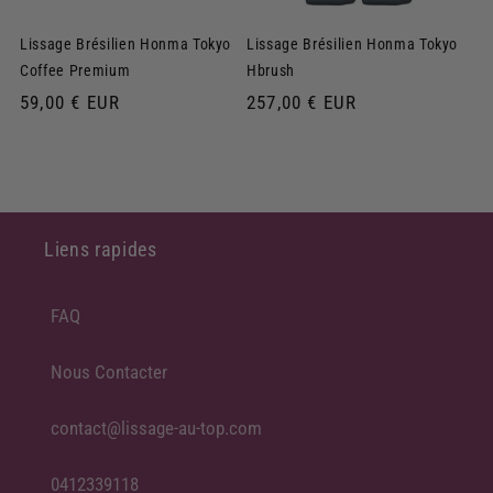
Lissage Brésilien Honma Tokyo
Lissage Brésilien Honma Tokyo
Coffee Premium
Hbrush
Prix
59,00 € EUR
Prix
257,00 € EUR
habituel
habituel
Liens rapides
FAQ
Nous Contacter
contact@lissage-au-top.com
0412339118