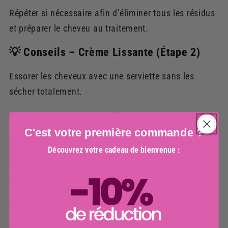
Répéter si nécessaire afin d’éliminer tous les résidus
et préparer le cheveu au traitement.
💡 Conseils – Crème Lissante (Étape 2)
Essorer les cheveux avec une serviette sans les
sécher totalement.
Diviser en 4 sections et enfiler des gants.
C'est votre première commande ?
Appliquer la crème au pinceau en évitant les racines,
Découvrez votre cadeau de bienvenue :
puis peigner pour répartir uniformément.
Laisser poser 50 minutes à 1 heure sous chaleur.
Rincer à 80%, puis effectuer un brushing lisse.