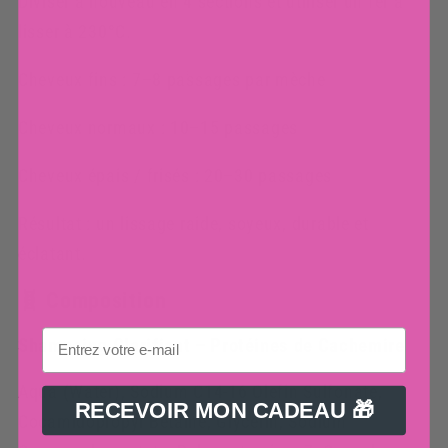
Diviser à nouveau en 4 sections et utiliser un fer à
lisser à 230°C.
Cheveux fins : 7–8 passages par mèche
Cheveux normaux : 10–15 passages
Cheveux épais / frisés : 20–30 passages
Résultat : un lissage raide, soyeux, durable et
éclatant.
🧬 Composition
Shampoing Clarifiant – Protéines de Cachemire
Aqua (Water), Sodium C14-16 Olefin Sulfonate,
RECEVOIR MON CADEAU 🎁
Cocamidopropyl Betaine, Glycerin, Sodium