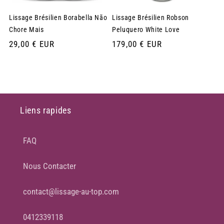
Lissage Brésilien Borabella Não
Lissage Brésilien Robson
Chore Mais
Peluquero White Love
Prix
29,00 € EUR
Prix
179,00 € EUR
habituel
habituel
Liens rapides
FAQ
Nous Contacter
contact@lissage-au-top.com
0412339118