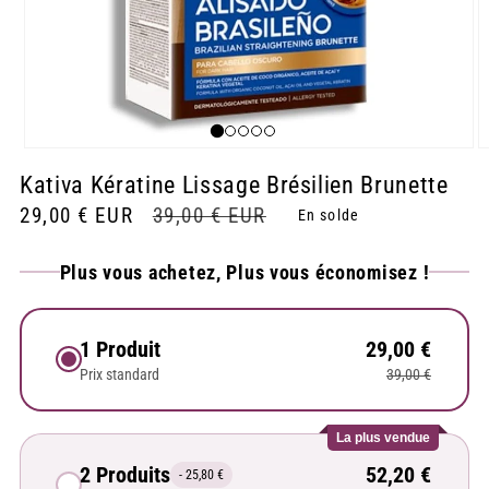
Ouvrir
O
le
le
Kativa Kératine Lissage Brésilien Brunette
média
m
1
2
Prix
29,00 € EUR
Prix
39,00 € EUR
En solde
dans
d
une
u
soldé
habituel
fenêtre
f
Plus vous achetez, Plus vous économisez !
modale
m
1 Produit
29,00 €
Prix standard
39,00 €
La plus vendue
2 Produits
52,20 €
- 25,80 €