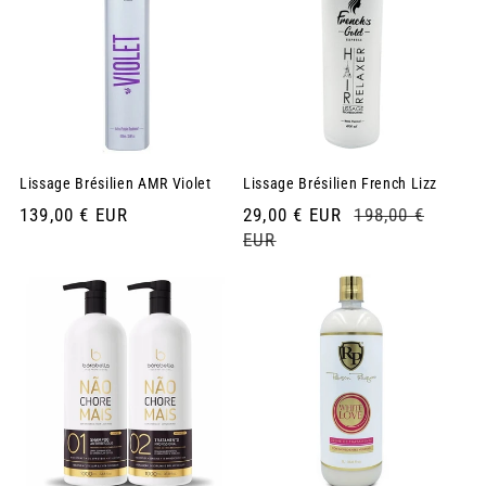
Lissage Brésilien AMR Violet
Lissage Brésilien French Lizz
Prix
139,00 € EUR
Prix
29,00 € EUR
Prix
198,00 €
habituel
soldé
EUR
habituel