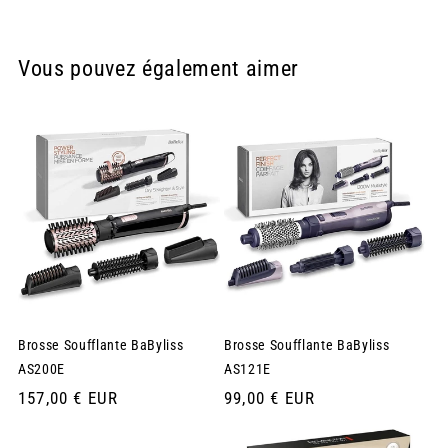
Vous pouvez également aimer
Brosse Soufflante BaByliss
Brosse Soufflante BaByliss
AS200E
AS121E
Prix
157,00 € EUR
Prix
99,00 € EUR
habituel
habituel