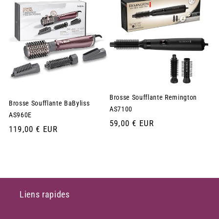
Brosse Soufflante Remington
Brosse Soufflante BaByliss
AS7100
AS960E
Prix
59,00 € EUR
Prix
119,00 € EUR
habituel
habituel
Liens rapides