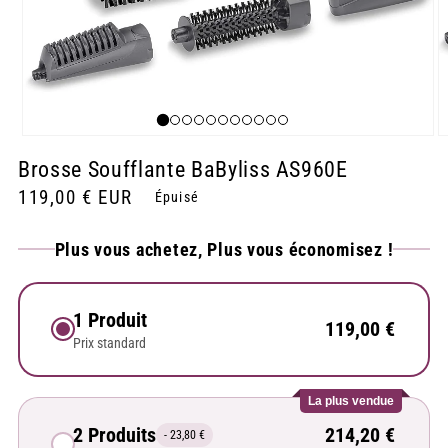
Ouvrir
O
le
le
Brosse Soufflante BaByliss AS960E
média
m
1
2
Prix
119,00 € EUR
Épuisé
dans
d
une
u
habituel
fenêtre
f
Plus vous achetez, Plus vous économisez !
modale
m
1 Produit
119,00 €
Prix standard
La plus vendue
2 Produits
214,20 €
- 23,80 €