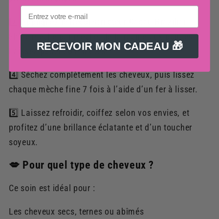
3️⃣ Appliquez le Reconstructeur Cacau Brazilian
Shine mèche par mèche, de la racine aux pointes.
RECEVOIR MON CADEAU 🎁
Laissez poser 20 minutes.
4️⃣ Séchez complètement les cheveux, puis lissez
chaque mèche fine 7 fois à l’aide d’un fer à lisser.
5️⃣ Laissez refroidir, coiffez selon vos envies, et
profitez d’une brillance éclatante et d’un toucher
soyeux.
💋 Pour quel type de cheveux ?
Ce soin est idéal pour :
Les cheveux secs, ternes ou abîmés