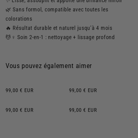
✨ Lisse, assouplit et apporte une brillance miroir
🌿 Sans formol, compatible avec toutes les
colorations
🔥 Résultat durable et naturel jusqu’à 4 mois
💆♀️ Soin 2-en-1 : nettoyage + lissage profond
Vous pouvez également aimer
Prix
99,00 € EUR
Prix
99,00 € EUR
habituel
habituel
Prix
99,00 € EUR
Prix
99,00 € EUR
habituel
habituel