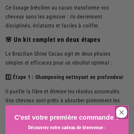
Ce lissage brésilien au cacao transforme vos
cheveux sans les agresser : ils deviennent
disciplinés, éclatants et faciles à coiffer.
🌸 Un kit complet en deux étapes
Le Brazilian Shine Cacau agit en deux phases
simples et efficaces pour un résultat optimal :
1️⃣ Étape 1 : Shampooing nettoyant en profondeur
Il purifie la fibre et élimine les résidus accumulés.
Vos cheveux sont prêts à absorber pleinement les
actifs nourrissants du soin.
C'est votre première commande ?
2️⃣ Étape 2 : Réduction de volume & lissage
Découvrez votre cadeau de bienvenue :