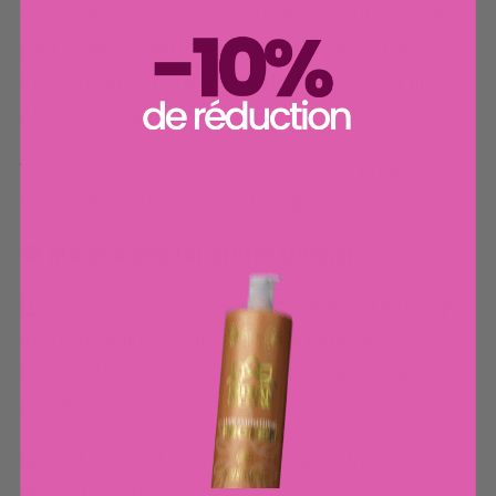
Le soin reconstructeur pénètre dans la fibre capillaire
pour lisser, nourrir et renforcer en même temps.
Résultat : une chevelure souple, brillante et d’une
douceur exceptionnelle.
💡 Le système 2 en 1 assure un lissage progressif et
un soin intensif en une seule application.
⚙️ Mode d’emploi professionnel
1️⃣ Lavez vos cheveux avec le Shampoing Anti-Dépôt
Brazilian Shine Cacau sur cheveux humides.
Massez doucement, laissez agir quelques minutes
puis rincez.
2️⃣ Séchez vos cheveux à 100 %, puis divisez-les en
plusieurs sections.