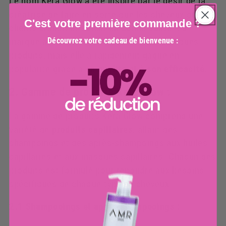
Le nom Kera Glow a été inspiré par le désir de la
créatrice de faire en sorte que les cheveux de ses
C'est votre première commande ?
clients brillent et soient en bonne santé. La
Découvrez votre cadeau de bienvenue :
marque a été lancée avec seulement quelques
produits, mais elle a rapidement gagné en
popularité grâce à sa
qualité et à son efficacité.
2. Gamme de produits Kera Glow :
La gamme de produits Kera Glow comprend une
variété de
produits capillaires
, allant des
shampoings et des après-shampoings aux huiles
capillaires et aux masques capillaires. Chacun des
produits est formulé pour répondre aux besoins
spécifiques de chaque type de cheveux.
2.1 Shampooings et après-shampooings :