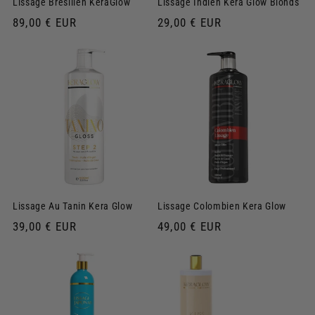
Lissage Brésilien KeraGlow
Lissage Indien Kera Glow Blonds
Prix
89,00 € EUR
Prix
29,00 € EUR
habituel
habituel
Lissage Au Tanin Kera Glow
Lissage Colombien Kera Glow
Prix
39,00 € EUR
Prix
49,00 € EUR
habituel
habituel