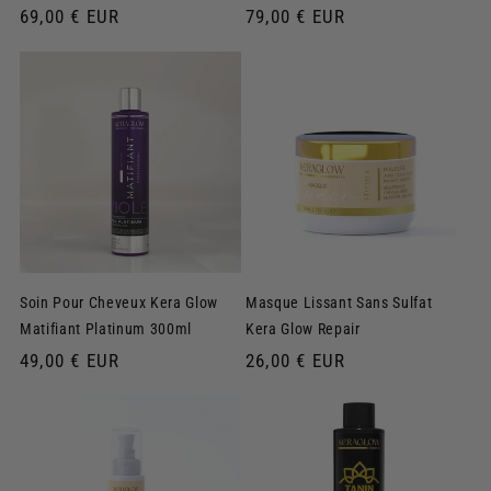
Prix
69,00 € EUR
Prix
79,00 € EUR
habituel
habituel
Soin Pour Cheveux Kera Glow
Masque Lissant Sans Sulfat
Matifiant Platinum 300ml
Kera Glow Repair
Prix
49,00 € EUR
Prix
26,00 € EUR
habituel
habituel