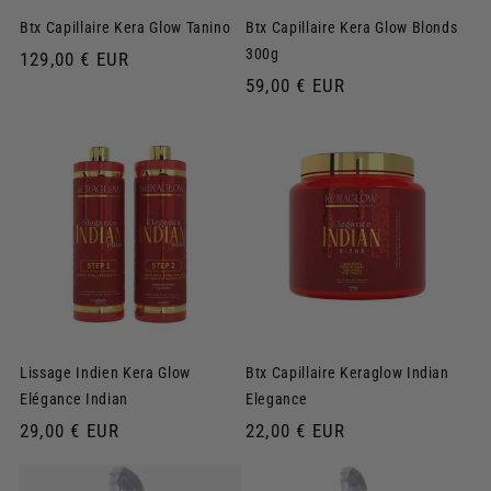
Btx Capillaire Kera Glow Tanino
Btx Capillaire Kera Glow Blonds
300g
Prix
129,00 € EUR
habituel
Prix
59,00 € EUR
habituel
Lissage Indien Kera Glow
Btx Capillaire Keraglow Indian
Elégance Indian
Elegance
Prix
29,00 € EUR
Prix
22,00 € EUR
habituel
habituel