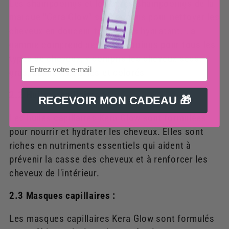
Les shampooings et les après-shampooings de la
marque "Gera Glow" sont conçus pour nettoyer les
cheveux en douceur tout en les hydratant. La
gamme comprend des shampooings pour tous les
types de cheveux, y compris les cheveux secs,
gras, abîmés, bouclés et colorés.
2.2 Huiles capillaires :
RECEVOIR MON CADEAU 🎁
Les huiles capillaires Kera Glow sont formulées
pour nourrir et hydrater les cheveux. Elles sont
riches en nutriments essentiels qui aident à
prévenir la casse des cheveux et à renforcer les
cheveux de l'intérieur.
2.3 Masques capillaires :
Les masques capillaires Kera Glow sont formulés