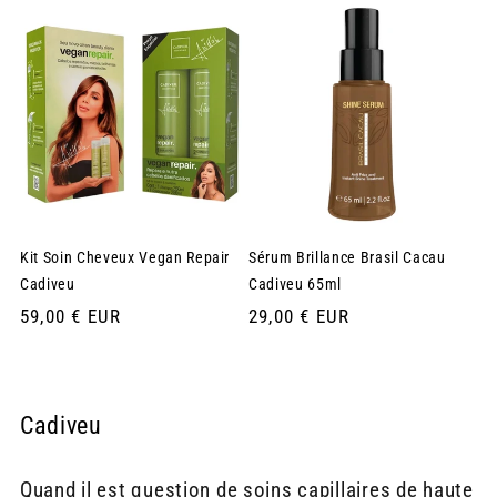
Kit Soin Cheveux Vegan Repair
Sérum Brillance Brasil Cacau
Cadiveu
Cadiveu 65ml
Prix
59,00 € EUR
Prix
29,00 € EUR
habituel
habituel
Cadiveu
Quand il est question de soins capillaires de haute