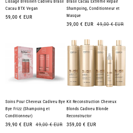
Lissage Brésilien Cadiveu Brasil
Brasil Cacau Extreme Repair
Cacau BTX Vegan
Shampoing, Conditionneur et
Masque
Prix
59,00 € EUR
habituel
Prix
39,00 € EUR
Prix
49,00 € EUR
soldé
habituel
Soins Pour Cheveux Cadiveu Bye
Kit Reconstruction Cheveux
Bye Frizz (Shampoing et
Blonds Cadiveu Blonde
Conditionneur)
Reconstructor
Prix
39,90 € EUR
Prix
49,00 € EUR
Prix
359,00 € EUR
soldé
habituel
habituel