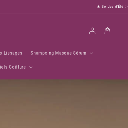
☀️ Soldes d'Été : -15% sur toute
Connexion
Panier
s Lissages
Shampoing Masque Sérum
iels Coiffure