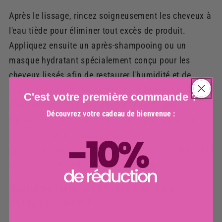
Après le lissage, rincez soigneusement les cheveux à
l'eau tiède pour éliminer tout excès de produit.
Appliquez ensuite un après-shampooing ou un
masque hydratant spécialement conçu pour les
cheveux lissés afin de restaurer l'humidité et de
nourrir les cheveux. Il est crucial d'
éviter les
C'est votre première commande ?
shampoings contenant des sulfates ou des
Découvrez votre cadeau de bienvenue :
parabènes
, car ces ingrédients peuvent diminuer
l'efficacité du traitement et assécher les cheveux.
Rincez à nouveau et séchez vos cheveux en douceur
pour révéler des cheveux lisses et brillants.
Quand se laver les cheveux après un
lissage au tanin ?